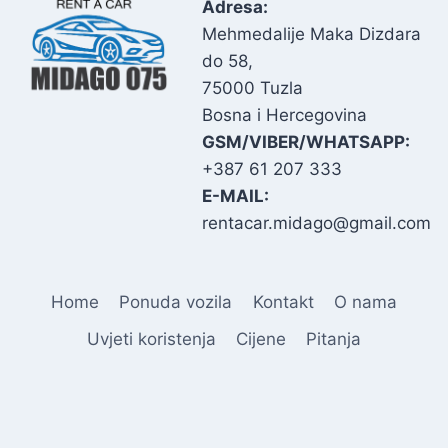
Adresa:
Mehmedalije Maka Dizdara
do 58,
75000 Tuzla
Bosna i Hercegovina
GSM/VIBER/WHATSAPP:
+387 61 207 333
E-MAIL:
rentacar.midago@gmail.com
Home
Ponuda vozila
Kontakt
O nama
Uvjeti koristenja
Cijene
Pitanja