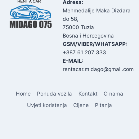
Adresa:
Mehmedalije Maka Dizdara
do 58,
75000 Tuzla
Bosna i Hercegovina
GSM/VIBER/WHATSAPP:
+387 61 207 333
E-MAIL:
rentacar.midago@gmail.com
Home
Ponuda vozila
Kontakt
O nama
Uvjeti koristenja
Cijene
Pitanja