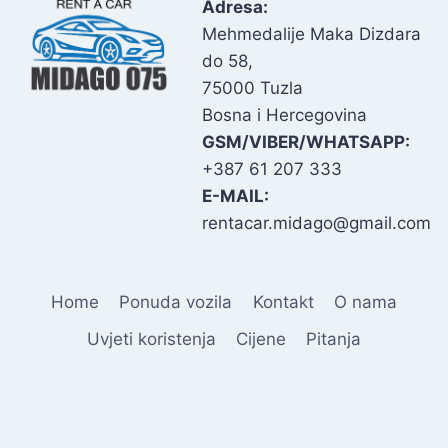
Adresa:
Mehmedalije Maka Dizdara
do 58,
75000 Tuzla
Bosna i Hercegovina
GSM/VIBER/WHATSAPP:
+387 61 207 333
E-MAIL:
rentacar.midago@gmail.com
Home
Ponuda vozila
Kontakt
O nama
Uvjeti koristenja
Cijene
Pitanja