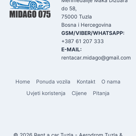
Mehmedalije Maka Dizdara
do 58,
75000 Tuzla
Bosna i Hercegovina
GSM/VIBER/WHATSAPP:
+387 61 207 333
E-MAIL:
rentacar.midago@gmail.com
Home
Ponuda vozila
Kontakt
O nama
Uvjeti koristenja
Cijene
Pitanja
© 2026 Rent a car Tuzla - Aerodrom Tuzla &