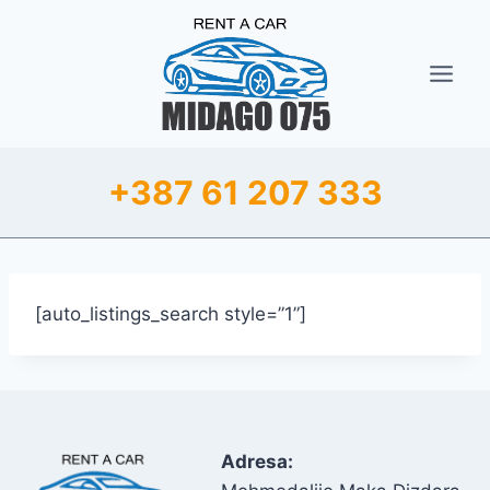
Skip
to
content
+387 61 207 333
[auto_listings_search style=”1”]
Adresa: