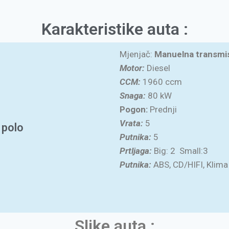
Karakteristike auta :
Mjenjač:
Manuelna transmis
Motor:
Diesel
CCM:
1960 ccm
Snaga:
80 kW
Pogon:
Prednji
Vrata:
5
 polo
Putnika:
5
Prtljaga:
Big: 2 Small:3
Putnika:
ABS, CD/HIFI, Klima 
Slike auta :